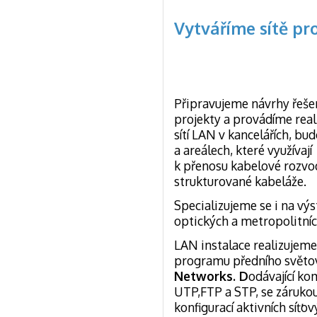
Vytváříme sítě pr
Připravujeme návrhy řešen
projekty a provádíme real
sítí LAN v kancelářích, bu
a areálech, které využívají
k přenosu kabelové rozvo
strukturované kabeláže.
Specializujeme se i na vý
optických a metropolitních
LAN instalace realizujeme
programu předního světo
Networks. D
odávající ko
UTP,FTP a STP, se záruko
konfigurací aktivních síťo