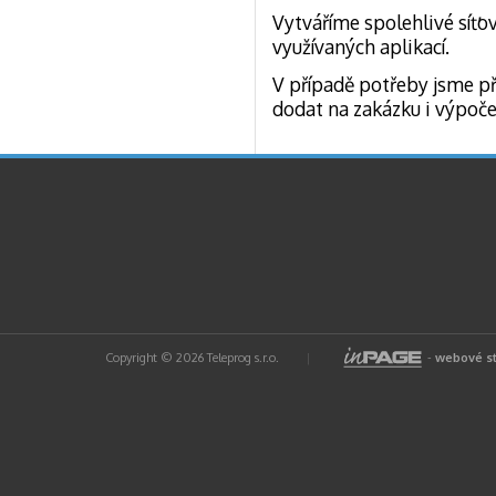
Vytváříme spolehlivé síťo
využívaných aplikací.
V případě potřeby jsme př
dodat na zakázku i výpoče
Copyright © 2026 Teleprog s.r.o.
|
-
webové s